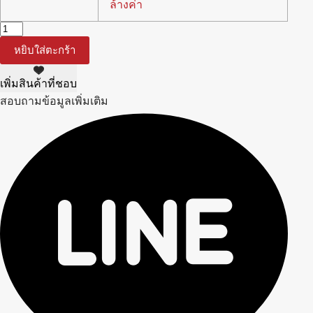
ล้างค่า
จำนวน
ไฟ
หยิบใส่ตะกร้า
ประตู
Ludicrous
เพิ่มสินค้าที่ชอบ
Tesla
official
สอบถามข้อมูลเพิ่มเติม
shop-
Tesla
model3/3Highland/Y/Yjuniper/YL
ชิ้น