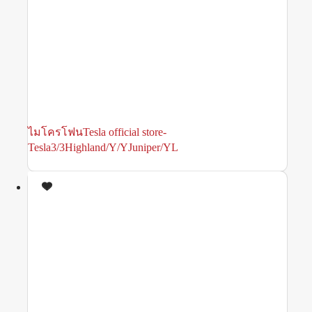
ไมโครโฟนTesla official store-
Tesla3/3Highland/Y/YJuniper/YL