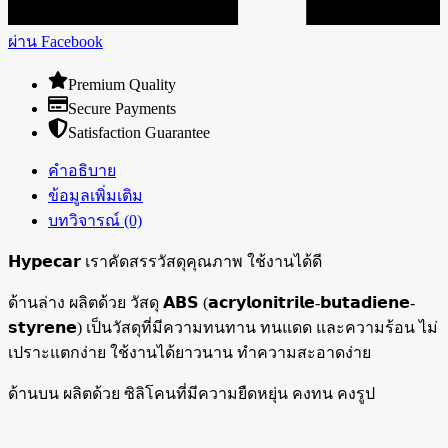
ผ่าน Facebook
Premium Quality
Secure Payments
Satisfaction Guarantee
คำอธิบาย
ข้อมูลเพิ่มเติม
บทวิจารณ์ (0)
𝗛𝘆𝗽𝗲𝗰𝗮𝗿 เราคัดสรรวัสดุคุณภาพ ใช้งานได้ดี
ด้านล่าง ผลิตด้วย วัสดุ 𝗔𝗕𝗦 (𝗮𝗰𝗿𝘆𝗹𝗼𝗻𝗶𝘁𝗿𝗶𝗹𝗲-𝗯𝘂𝘁𝗮𝗱𝗶𝗲𝗻𝗲-
𝘀𝘁𝘆𝗿𝗲𝗻𝗲) เป็นวัสดุที่มีความทนทาน ทนแดด และความร้อน ไม่
เปราะแตกง่าย ใช้งานได้ยาวนาน ทำความสะอาดง่าย
ด้านบน ผลิตด้วย ซิลิโคนที่มีความยืดหยุ่น คงทน คงรูป