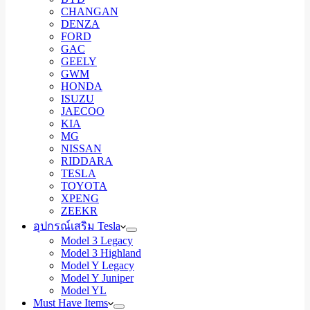
CHANGAN
DENZA
FORD
GAC
GEELY
GWM
HONDA
ISUZU
JAECOO
KIA
MG
NISSAN
RIDDARA
TESLA
TOYOTA
XPENG
ZEEKR
อุปกรณ์เสริม Tesla
Model 3 Legacy
Model 3 Highland
Model Y Legacy
Model Y Juniper
Model YL
Must Have Items