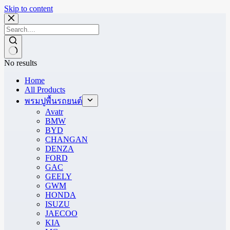
Skip to content
No results
Home
All Products
พรมปูพื้นรถยนต์
Avatr
BMW
BYD
CHANGAN
DENZA
FORD
GAC
GEELY
GWM
HONDA
ISUZU
JAECOO
KIA