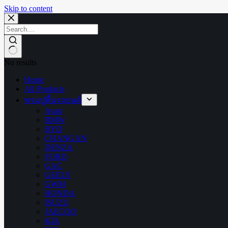
Skip to content
No results
Home
All Products
พรมปูพื้นรถยนต์
Avatr
BMW
BYD
CHANGAN
DENZA
FORD
GAC
GEELY
GWM
HONDA
ISUZU
JAECOO
KIA