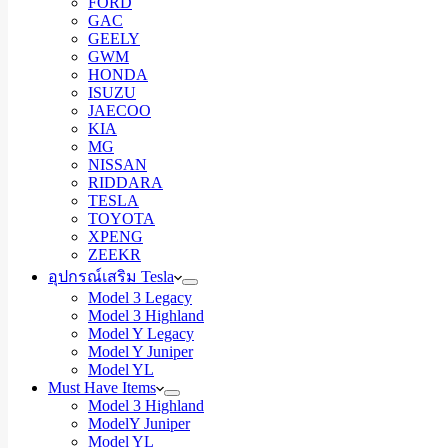
FORD
GAC
GEELY
GWM
HONDA
ISUZU
JAECOO
KIA
MG
NISSAN
RIDDARA
TESLA
TOYOTA
XPENG
ZEEKR
อุปกรณ์เสริม Tesla
Model 3 Legacy
Model 3 Highland
Model Y Legacy
Model Y Juniper
Model YL
Must Have Items
Model 3 Highland
ModelY Juniper
Model YL