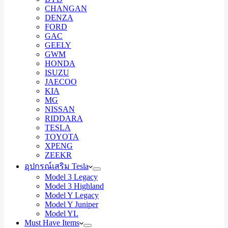
CHANGAN
DENZA
FORD
GAC
GEELY
GWM
HONDA
ISUZU
JAECOO
KIA
MG
NISSAN
RIDDARA
TESLA
TOYOTA
XPENG
ZEEKR
อุปกรณ์เสริม Tesla
Model 3 Legacy
Model 3 Highland
Model Y Legacy
Model Y Juniper
Model YL
Must Have Items