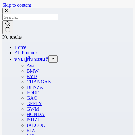
Skip to content
No results
Home
All Products
พรมปูพื้นรถยนต์
Avatr
BMW
BYD
CHANGAN
DENZA
FORD
GAC
GEELY
GWM
HONDA
ISUZU
JAECOO
KIA