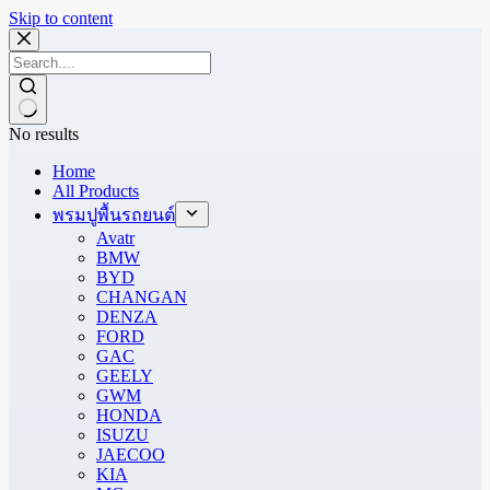
Skip to content
No results
Home
All Products
พรมปูพื้นรถยนต์
Avatr
BMW
BYD
CHANGAN
DENZA
FORD
GAC
GEELY
GWM
HONDA
ISUZU
JAECOO
KIA