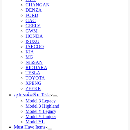
CHANGAN
DENZA
FORD
GAC
GEELY
GWM
HONDA
ISUZU
JAECOO
KIA
MG
NISSAN
RIDDARA
TESLA
TOYOTA
XPENG
ZEEKR
อุปกรณ์เสริม Tesla
Model 3 Legacy
Model 3 Highland
Model Y Legacy
Model Y Juniper
Model YL
Must Have Items