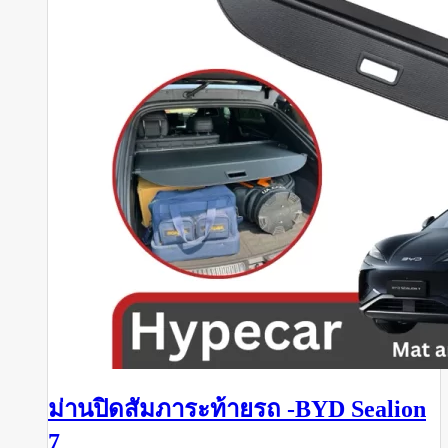
ม่านปิดสัมภาระท้ายรถ -BYD Sealion
7