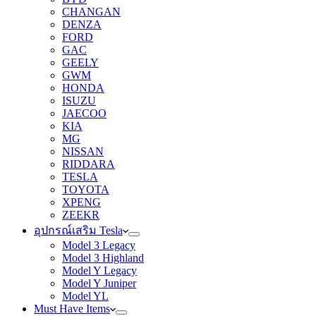
CHANGAN
DENZA
FORD
GAC
GEELY
GWM
HONDA
ISUZU
JAECOO
KIA
MG
NISSAN
RIDDARA
TESLA
TOYOTA
XPENG
ZEEKR
อุปกรณ์เสริม Tesla
Model 3 Legacy
Model 3 Highland
Model Y Legacy
Model Y Juniper
Model YL
Must Have Items