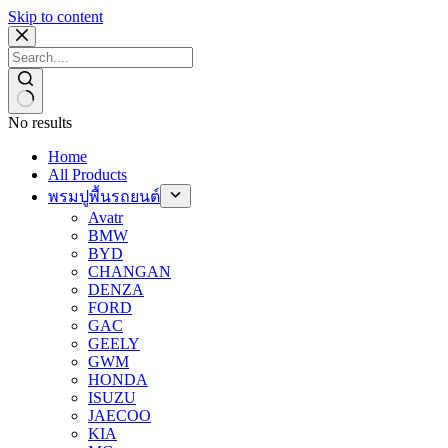
Skip to content
No results
Home
All Products
พรมปูพื้นรถยนต์
Avatr
BMW
BYD
CHANGAN
DENZA
FORD
GAC
GEELY
GWM
HONDA
ISUZU
JAECOO
KIA