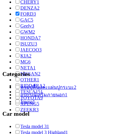
CHERY
1
DENZA
2
FORD
3
GAC
5
Geely
3
GWM
2
HONDA
7
ISUZU
3
JAECOO
3
KIA
2
MG
6
NETA
1
Categories
NISSAN
2
OTHER
1
RIDDARA
2
พรมปูพื้นและแผ่นปูกระบะ
2
TESLA
151
อุปกรณ์เสริมภายนอก
1
TOYOTA
9
Jowua
1
XPENG
5
ZEEKR
3
Car model
Tesla model 3
1
Tesla model 3 Highland
1