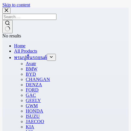
Skip to content
No results
Home
All Products
พรมปูพื้นรถยนต์
Avatr
BMW
BYD
CHANGAN
DENZA
FORD
GAC
GEELY
GWM
HONDA
ISUZU
JAECOO
KIA