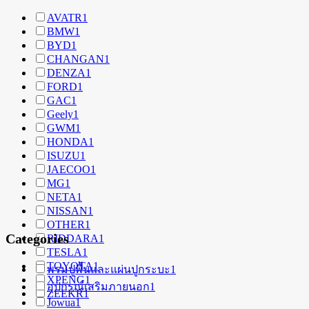
AVATR
1
BMW
1
BYD
1
CHANGAN
1
DENZA
1
FORD
1
GAC
1
Geely
1
GWM
1
HONDA
1
ISUZU
1
JAECOO
1
MG
1
NETA
1
NISSAN
1
OTHER
1
Categories
RIDDARA
1
TESLA
1
TOYOTA
1
พรมปูพื้นและแผ่นปูกระบะ
1
XPENG
1
อุปกรณ์เสริมภายนอก
1
ZEEKR
1
Jowua
1