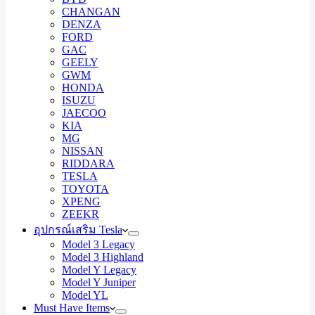
CHANGAN
DENZA
FORD
GAC
GEELY
GWM
HONDA
ISUZU
JAECOO
KIA
MG
NISSAN
RIDDARA
TESLA
TOYOTA
XPENG
ZEEKR
อุปกรณ์เสริม Tesla
Model 3 Legacy
Model 3 Highland
Model Y Legacy
Model Y Juniper
Model YL
Must Have Items