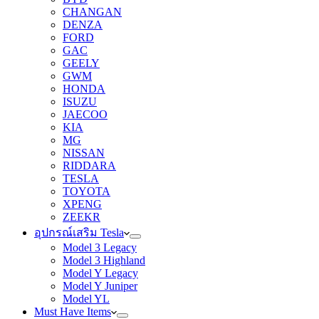
CHANGAN
DENZA
FORD
GAC
GEELY
GWM
HONDA
ISUZU
JAECOO
KIA
MG
NISSAN
RIDDARA
TESLA
TOYOTA
XPENG
ZEEKR
อุปกรณ์เสริม Tesla
Model 3 Legacy
Model 3 Highland
Model Y Legacy
Model Y Juniper
Model YL
Must Have Items