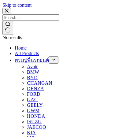
Skip to content
No results
Home
All Products
พรมปูพื้นรถยนต์
Avatr
BMW
BYD
CHANGAN
DENZA
FORD
GAC
GEELY
GWM
HONDA
ISUZU
JAECOO
KIA