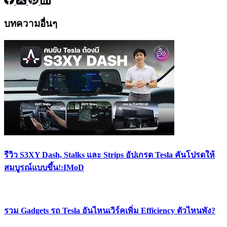
บทความอื่นๆ
รีวิว S3XY Dash, Stalks และ Strips อัปเกรด Tesla คันโปรดให้
สมบูรณ์แบบขึ้น!:IMoD
รวม Gadgets รถ Tesla อันไหนเวิร์คเพิ่ม Efficiency ตัวไหนพัง?